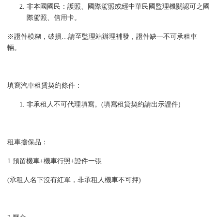
非本國國民：護照、國際駕照或經中華民國監理機關認可之國
際駕照、信用卡。
※證件模糊，破損…請至監理站辦理補發，證件缺一不可承租車
輛。
填寫汽車租賃契約條件：
非承租人不可代理填寫。(填寫租貸契約請出示證件)
租車擔保品：
1.預留機車+機車行照+證件一張
(承租人名下沒有紅單，非承租人機車不可押)