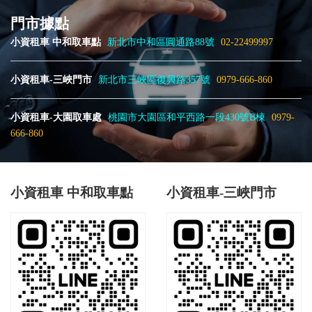
門市據點
小資租車 中和取車點
新北市中和區圓通路88號
02-22499997
小資租車-三峽門市
新北市三峽區復興路357號
0979-666-860
小資租車-大園取車處
桃園市大園區和平西路一段430號B棟
0979-
666-860
小資租車 中和取車點
小資租車-三峽門市