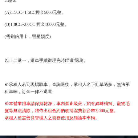
2.壓金
(A)1.5CC~1.6CC押金5000元整。
(B)1.8CC~2.0CC 押金10000元整。
(需刷信用卡，暫壓額度)
以上二選一，還車手續辦理完時歸還/退刷。
※承租人若到現場取車，查詢過後，承租人名下紅單過多，無法承
租車輛，訂金一律不退還。
※本營業用車請保持乾淨，車內禁止吸菸，如有異味殘留、寵物毛
髮等無法清除，將依出租合約酌收清潔費新台幣3,000元整。
承租人應盡善良管理人之義務使用及維護本車輛。